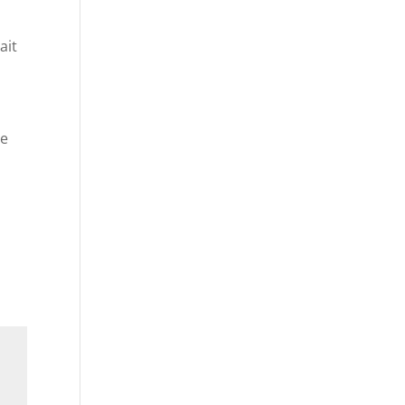
ait
e
le