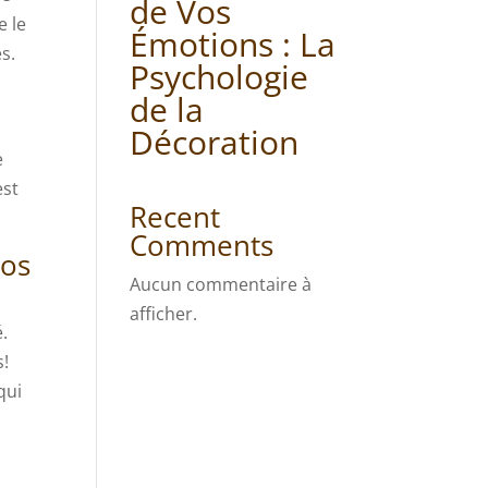
de Vos
e le
Émotions : La
s.
Psychologie
de la
Décoration
e
est
Recent
Comments
nos
Aucun commentaire à
afficher.
.
s!
qui