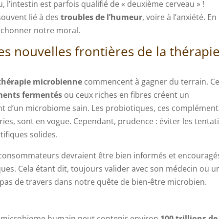
 l’intestin est parfois qualifié de « deuxième cerveau » !
souvent lié à des
troubles de l’humeur
, voire à l’anxiété. En
bichonner notre moral.
les nouvelles frontières de la thérapi
thérapie microbienne
commencent à gagner du terrain. Ce
ments fermentés
ou ceux riches en fibres créent un
 d’un microbiome sain. Les probiotiques, ces complément
ies, sont en vogue. Cependant, prudence : éviter les tentat
tifiques solides.
s consommateurs devraient être bien informés et encouragé
ues. Cela étant dit, toujours valider avec son médecin ou u
n pas de travers dans notre quête de bien-être microbien.
le microbiome humain peut contenir environ
100 trillions de