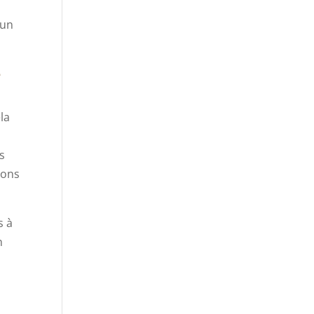
 un
e
la
s
ions
s à
n