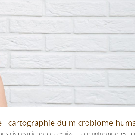
e : cartographie du microbiome hum
’organismes microscopiques vivant dans notre corps, est u