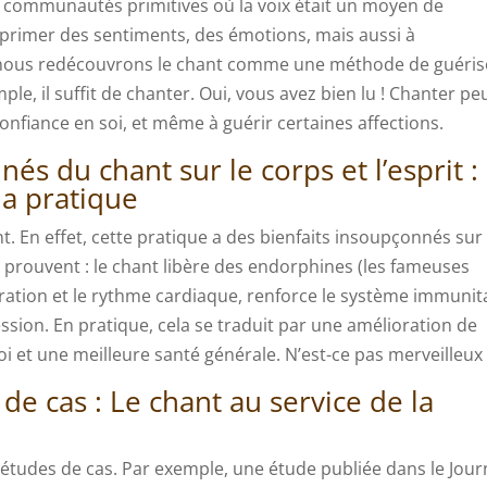
es communautés primitives où la voix était un moyen de
xprimer des sentiments, des émotions, mais aussi à
, nous redécouvrons le chant comme une méthode de guéri
mple, il suffit de chanter. Oui, vous avez bien lu ! Chanter pe
 confiance en soi, et même à guérir certaines affections.
és du chant sur le corps et l’esprit :
la pratique
nt. En effet, cette pratique a des bienfaits insoupçonnés sur 
 le prouvent : le chant libère des endorphines (les fameuses
ation et le rythme cardiaque, renforce le système immunit
ression. En pratique, cela se traduit par une amélioration de
i et une meilleure santé générale. N’est-ce pas merveilleux 
de cas : Le chant au service de la
tudes de cas. Par exemple, une étude publiée dans le Jour