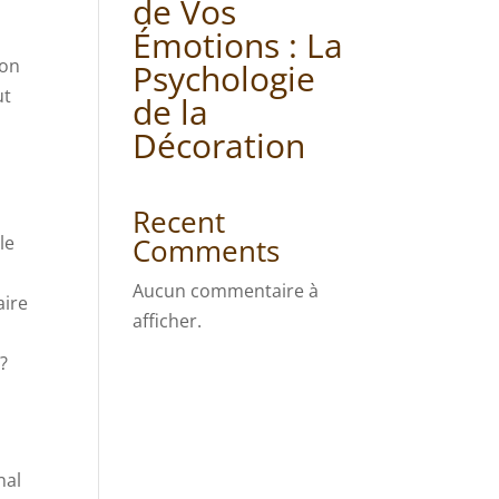
de Vos
Émotions : La
son
Psychologie
ut
de la
Décoration
Recent
Comments
le
Aucun commentaire à
aire
afficher.
?
nal